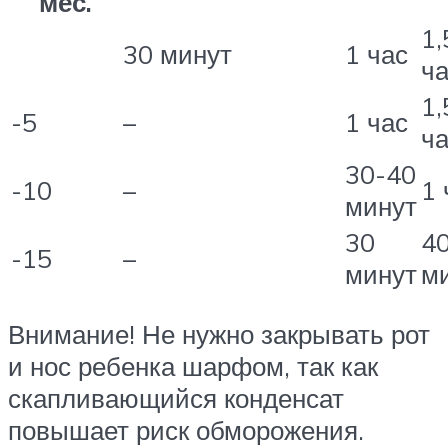
мес.
1,
30 минут
1 час
ч
1,
-5
–
1 час
ч
30-40
-10
–
1 
минут
30
4
-15
–
минут
м
Внимание! Не нужно закрывать рот
и нос ребенка шарфом, так как
скапливающийся конденсат
повышает риск обморожения.