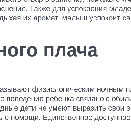
аснение. Также для успокоения младе
дыхая их аромат, малыш успокоит св
ного плача
азывают физиологическим ночным пл
ое поведение ребенка связано с оби
удные дети не умеют выразить свои э
ть о помощи. Единственное доступно