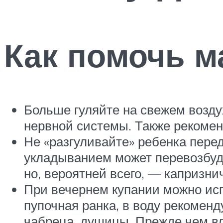
Как помочь м
Больше гуляйте на свежем возду
нервной системы. Также рекомен
Не «разгуливайте» ребенка пере
укладыванием может перевозбуди
но, вероятней всего, — капризни
При вечернем купании можно исп
пупочная ранка, в воду рекомен
чабреца, душицы. Прежде чем вл