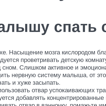
алышу спать 
хе. Насыщение мозга кислородом бла
дуется проветривать детскую комнату
д сном. Слишком активное и эмоцион
ть нервную систему малыша, от этого
чать и хуже засыпать.
ользовать отвар успокаивающих трав.
дуется добавлять концентрированные
ивать отвар в ванночку, помажьте и