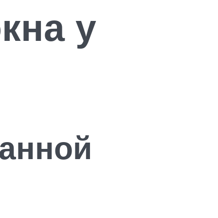
кна у
данной