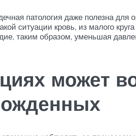
рдечная патология даже полезна для 
такой ситуации кровь, из малого круг
дие, таким образом, уменьшая давлен
ациях может в
орожденных