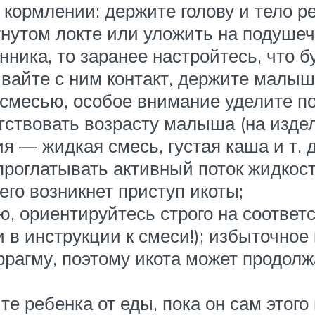
кормлении: держите голову и тело ре
утом локте или уложить на подушечк
ника, то заранее настройтесь, что б
айте с ним контакт, держите малыша 
смесью, особое внимание уделите по
ствовать возрасту малыша (на изде
ия — жидкая смесь, густая каша и т.
 проглатывать активный поток жидкос
чего возникнет приступ икоты;
 ориентируйтесь строго на соответ
 в инструкции к смеси!); избыточное
фрагму, поэтому икота может продолж
те ребенка от еды, пока он сам этого