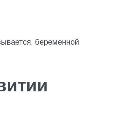
азывается, беременной
витии