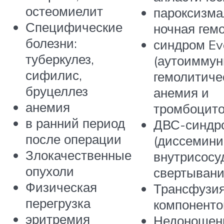
остеомиелит
пароксизма
Специфические
ночная гем
болезни:
синдром Ev
туберкулез,
(аутоиммун
сифилис,
гемолитиче
бруцеллез
анемия и
анемия
тромбоцито
в ранний период
ДВС-синдр
после операции
(диссемини
Злокачественные
внутрисосу
опухоли
свертывани
Физическая
Трансфузи
перегрузка
компоненто
эритремия
Недоношен