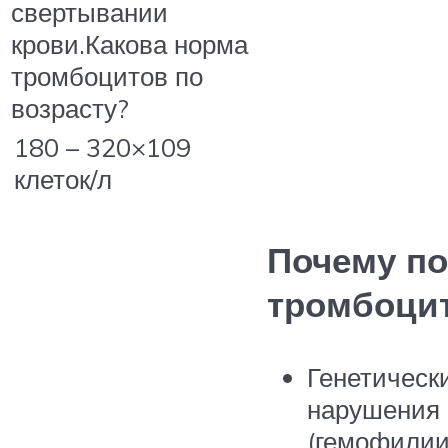
свертывании
крови.Какова норма
тромбоцитов по
возрасту?
180 – 320×109
клеток/л
Почему п
тромбоци
Генетическ
нарушения 
(гемофилии