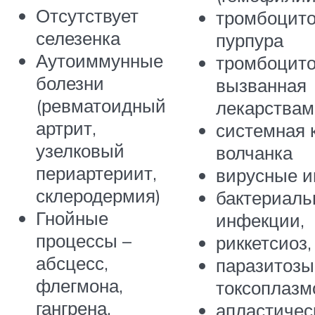
Отсутствует
тромбоцито
селезенка
пурпура
Аутоиммунные
тромбоцит
болезни
вызванная
(ревматоидный
лекарствам
артрит,
системная 
узелковый
волчанка
периартериит,
вирусные 
склеродермия)
бактериал
Гнойные
инфекции,
процессы –
риккетсиоз,
абсцесс,
паразитозы
флегмона,
токсоплазм
гангрена,
апластичес