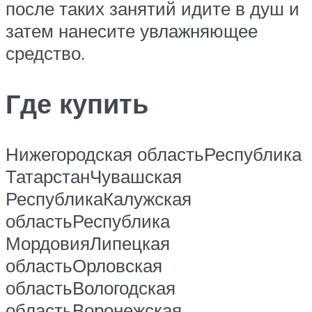
после таких занятий идите в душ и
затем нанесите увлажняющее
средство.
Где купить
Нижегородская областьРеспублика
ТатарстанЧувашская
РеспубликаКалужская
областьРеспублика
МордовияЛипецкая
областьОрловская
областьВологодская
областьВоронежская