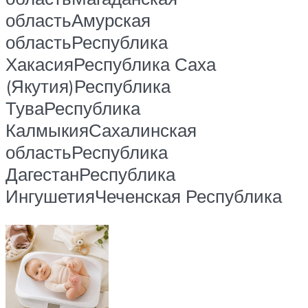
областьАмурская
областьРеспублика
ХакасияРеспублика Саха
(Якутия)Республика
ТуваРеспублика
КалмыкияСахалинская
областьРеспублика
ДагестанРеспублика
ИнгушетияЧеченская Республика