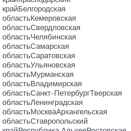
крайБелгородская
областьКемеровская
областьСвердловская
областьЧелябинская
областьСамарская
областьСаратовская
областьУльяновская
областьМурманская
областьВладимирская
областьСанкт-ПетербургТверская
областьЛенинградская
областьМоскваАрхангельская
областьСтавропольский
крайРеспублика АдыгеяРостовская