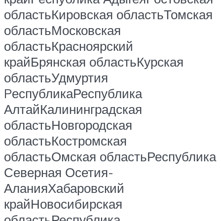
областьКировская областьТомская
областьМосковская
областьКрасноярский
крайБрянская областьКурская
областьУдмуртия
PеспубликаРеспублика
АлтайКалининградская
областьНовгородская
областьКостромская
областьОмская областьРеспублика
Северная Осетия-
АланияХабаровский
крайНовосибирская
областьРеспублика