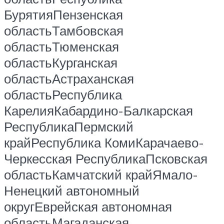
БурятияПензенская
областьТамбовская
областьТюменская
областьКурганская
областьАстраханская
областьРеспублика
КарелияКабардино-Балкарская
РеспубликаПермский
крайРеспублика КомиКарачаево-
Черкесская РеспубликаПсковская
областьКамчатский крайЯмало-
Ненецкий автономный
округЕврейская автономная
областьМагаданская