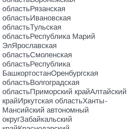
областьРязанская
областьИвановская
областьТульская
областьРеспублика Марий
ЭлЯрославская
областьСмоленская
областьРеспублика
БашкортостанОренбургская
областьВолгоградская
областьПриморский крайАлтайский
крайИркутская областьХанты-
Мансийский автономный
округЗабайкальский
крайКраснодарский