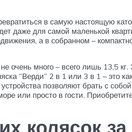
евратиться в самую настоящую катор
йдет даже для самой маленькой квар
движения, а в собранном – компактно
е очень много – всего лишь 13,5 кг
ка “Верди” 2 в 1 или 3 в 1 – это как
стройства позволяют брать с собой к
море или просто в гости. Приобретите
их колясок за