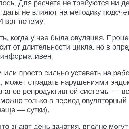
лось. Для расчета не требуются ни де
аты не влияют на методику подсчета
И вот почему.
ь, когда у нее была овуляция. Проц
исит от длительности цикла, но в опр
оинформативен.
или просто сильно уставать на рабо
, может страдать нарушениями эндо
анов репродуктивной системы — все
озможно только в период овуляторный
чаще — сутки).
о знают день зачатия, вполне могут