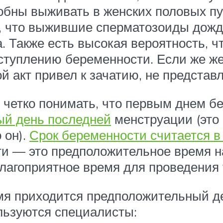
ны выживать в женских половых путя
, что выжившие сперматозоиды дожду
. Также есть высокая вероятность, чт
аступлению беременности. Если же ж
вой акт привел к зачатию, не предста
о четко понимать, что первым днем б
ый день последней
менструации (это
 он).
Срок беременности считается в
ти — это предположительное время н
благоприятное время для проведения 
ремя приходится предположительный д
ользуются специалисты: