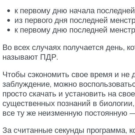
к первому дню начала последне
из первого дня последней менст
к первому дню последней менстр
Во всех случаях получается день, к
называют ПДР.
Чтобы сэкономить свое время и не 
заблуждение, можно воспользовать
просто скачать и установить на сво
существенных познаний в биологии,
все ту же неизменную постоянную —
За считанные секунды программа, к