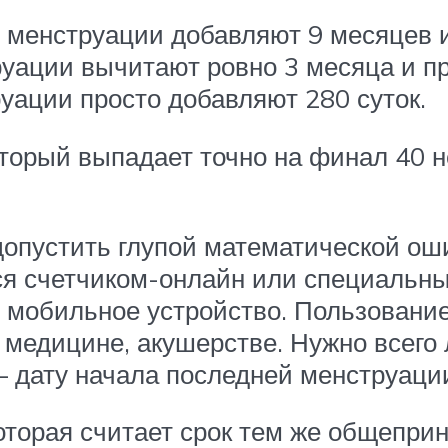
й менструации добавляют 9 месяцев 
руации вычитают ровно 3 месяца и п
уации просто добавляют 280 суток.
оторый выпадает точно на финал 40 н
допустить глупой математической оши
ся счетчиком-онлайн или специальны
е мобильное устройство. Пользовани
 медицине, акушерстве. Нужно всего
 дату начала последней менструаци
оторая считает срок тем же общепр