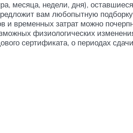
ра, месяца, недели, дня), оставшиеся
у предложит вам любопытную подборк
ков и временных затрат можно почер
зможных физиологических изменениях
дового сертификата, о периодах сдач