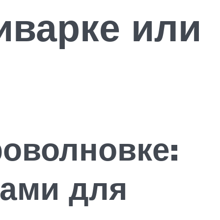
иварке или
роволновке:
ами для