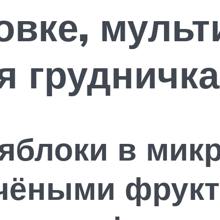
вке, мульт
я грудничка
 яблоки в мик
ечёными фрукт