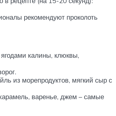
в рецепте (на 15-20 секунд):
сионалы рекомендуют проколоть
 ягодами калины, клюквы,
орог.
йль из морепродуктов, мягкий сыр с
 карамель, варенье, джем – самые