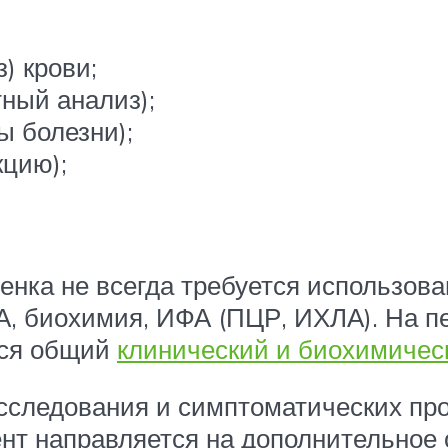
) крови;
ый анализ);
ы болезни);
цию);
енка не всегда требуется использова
, биохимия, ИФА (ПЦР, ИХЛА). На п
тся общий
клинический и биохимичес
исследования и симптоматических пр
нт направляется на дополнительное 