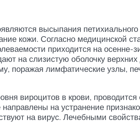
появляются высыпания петихиального 
ние кожи. Согласно медицинской ста
олеваемости приходится на осенне-з
ают на слизистую оболочку верхних
му, поражая лимфатические узлы, пе
овня вироцитов в крови, проводится
направлены на устранение признако
ействуют на вирус. Лечебными свойст