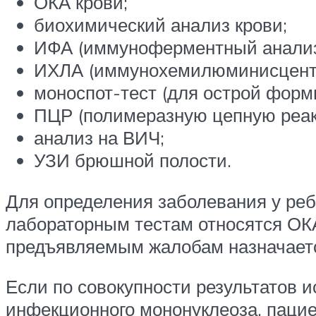
ОКА крови;
биохимический анализ крови;
ИФА (иммуноферментный анализ
ИХЛА (иммунохемилюминисцентн
моноспот-тест (для острой форм
ПЦР (полимеразную цепную реак
анализ на ВИЧ;
УЗИ брюшной полости.
Для определения заболевания у реб
лабораторным тестам относятся ОКА
предъявляемым жалобам назначае
Если по совокупности результатов 
инфекционного мононуклеоза, пацие