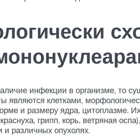
логически сх
мононуклеара
аличие инфекции в организме, то су
ты являются клетками, морфологиче
рме и размеру ядра, цитоплазме. Их
раснуха, грипп, корь, ветряная оспа
и и различных опухолях.