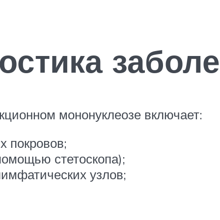
остика забол
кционном мононуклеозе включает:
х покровов;
помощью стетоскопа);
имфатических узлов;