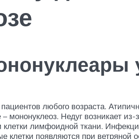
озе
ононуклеары 
у пациентов любого возраста. Атипич
 – мононуклеоз. Недуг возникает из-
и клетки лимфоидной ткани. Инфекци
ые клетки появляются при ветряной ос