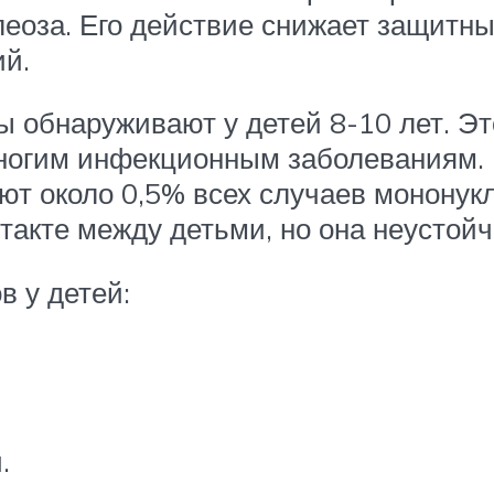
клеоза. Его действие снижает защитн
ий.
 обнаруживают у детей 8-10 лет. Это
многим инфекционным заболеваниям. 
ают около 0,5% всех случаев монону
такте между детьми, но она неустой
 у детей:
.